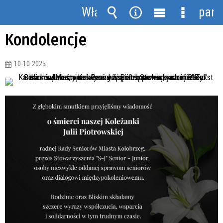
MAPA STRONY
AKTUALNOŚCI
RÓŻNE
KONDOLENCJE
Włącz
pane
powiadomienia
Wyszukiwarka
Narzędzia
Menu
Menu
Kondolencje
główne
szczegół
10-10-2025