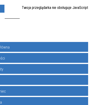
Twoja przeglądarka nie obsługuje JavaScript
Y
KONTAKT
główna
0
W
ości
ity
niec
ka