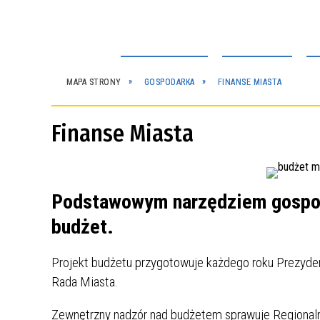
STRONA GŁÓWNA
AKTUALNOŚCI
SM
EC
GMINĄ
MAPA STRONY
GOSPODARKA
FINANSE MIASTA
ZNA
WA
Finanse Miasta
ESZKAŃCA
SIE
SIE
SIE
SIE
SIE
SIE
10
11
12
13
8
9
ŁOBRZEG
ONLINE
M ROZWOJU
PON
WTO
ŚRO
CZW
SOB
NIE
Podstawowym narzędziem gospoda
budżet.
 130.000
Projekt budżetu przygotowuje każdego roku Prezyden
Rada Miasta.
SPOŁECZNE
EG
Zewnętrzny nadzór nad budżetem sprawuje Regionaln