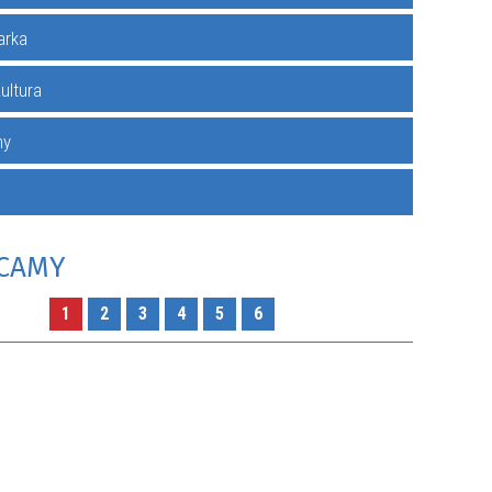
arka
Kultura
RZENIA
my
CAMY
1
2
3
4
5
6