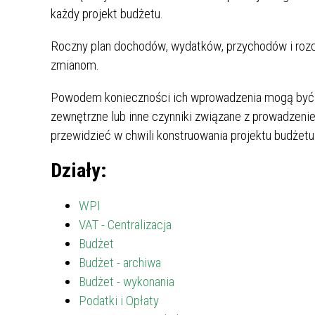
ST
każdy projekt budżetu.
G
GO
Roczny plan dochodów, wydatków, przychodów i roz
N-LINE
zmianom.
ESZKAŃCA
Powodem konieczności ich wprowadzenia mogą być n
ARTA
LA
zewnętrzne lub inne czynniki związane z prowadzeni
przewidzieć w chwili konstruowania projektu budżetu
ARTA
Działy:
EGO
WPI
VAT - Centralizacja
Budżet
Budżet - archiwa
Budżet - wykonania
Podatki i Opłaty