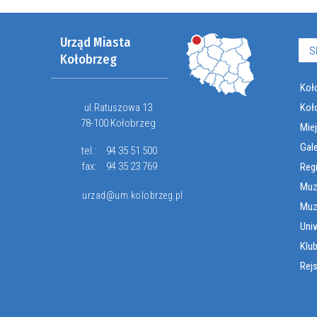
Urząd Miasta
S
Kołobrzeg
Koło
ul.Ratuszowa 13
Koł
78-100 Kołobrzeg
Miej
Gal
tel.:
94 35 51 500
fax:
94 35 23 769
Reg
Muz
urzad@um.kolobrzeg.pl
Muz
Uni
Klub
Rej