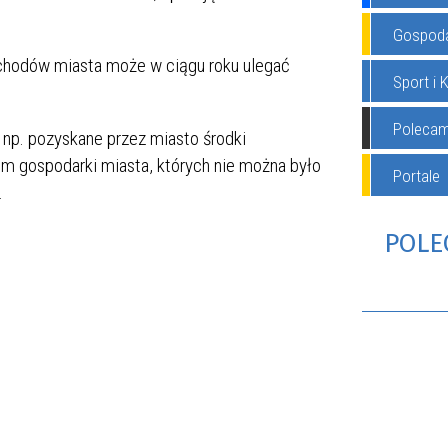
Gospod
chodów miasta może w ciągu roku ulegać
Sport i 
WSZYSTKIE WYDA
Poleca
p. pozyskane przez miasto środki
em gospodarki miasta, których nie można było
Portale
.
POLE