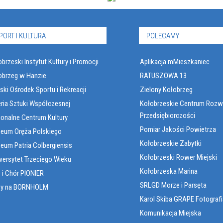
PORT I KULTURA
POLECAMY
brzeski Instytut Kultury i Promocji
Aplikacja mMieszkaniec
obrzeg w Hanzie
RATUSZOWA 13
ski Ośrodek Sportu i Rekreacji
Zielony Kołobrzeg
eria Sztuki Współczesnej
Kołobrzeskie Centrum Rozw
Przedsiębiorczości
ionalne Centrum Kultury
Pomiar Jakości Powietrza
eum Oręża Polskiego
Kołobrzeskie Zabytki
eum Patria Colbergiensis
Kołobrzeski Rower Miejski
wersytet Trzeciego Wieku
Kołobrzeska Marina
 i Chór PIONIER
SRLGD Morze i Parsęta
sy na BORNHOLM
Karol Skiba GRAPE Fotografi
Komunikacja Miejska