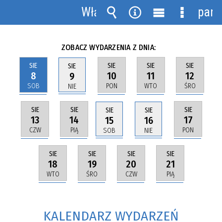
MAPA STRONY
KALENDARZ WYDARZEŃ
Włącz
pane
MÓJ PIES ARTUR (WYBRZEŻE)
powiadomienia
Wyszukiwarka
Narzędzia
Menu
Menu
główne
szczegół
ZOBACZ WYDARZENIA Z DNIA:
SIE
SIE
SIE
SIE
SIE
8
10
11
12
9
SOB
PON
WTO
ŚRO
NIE
SIE
SIE
SIE
SIE
SIE
13
14
17
15
16
CZW
PIĄ
PON
SOB
NIE
SIE
SIE
SIE
SIE
18
19
20
21
WTO
ŚRO
CZW
PIĄ
KALENDARZ WYDARZEŃ