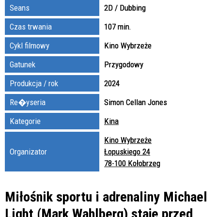
Seans
2D / Dubbing
Czas trwania
107 min.
Cykl filmowy
Kino Wybrzeże
Gatunek
Przygodowy
Produkcja / rok
2024
Re�yseria
Simon Cellan Jones
Kategorie
Kina
Kino Wybrzeże
Organizator
Łopuskiego 24
78-100 Kołobrzeg
Miłośnik sportu i adrenaliny Michael
Light (Mark Wahlberg) staje przed