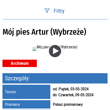
Filtry
Szukana fraza
Mój pies Artur (Wybrzeże)
Kategoria
Trwające w zakresie
—
Archiwum
Miejsce
Szczegóły:
Organizator
od:
Piątek, 03-05-2024
Termin
Promowane
do:
Czwartek, 09-05-2024
Premiera
Pokaz premierowy