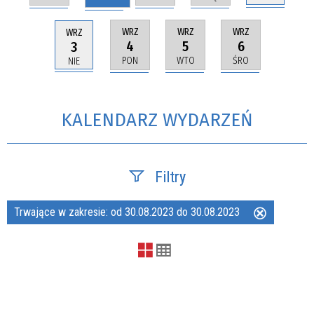
WRZ
WRZ
WRZ
WRZ
4
5
6
3
PON
WTO
ŚRO
NIE
KALENDARZ WYDARZEŃ
Filtry
Trwające w zakresie:
od 30.08.2023 do 30.08.2023
Usuń
Szukana fraza
ten
filtr
Kategoria