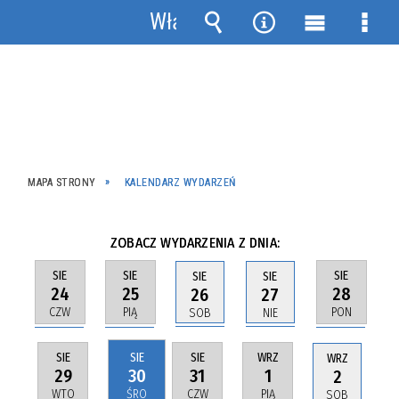
Włącz
powiadomienia
Wyszukiwarka
Narzędzia
Menu
Men
główne
szcz
MAPA STRONY
KALENDARZ WYDARZEŃ
ZOBACZ WYDARZENIA Z DNIA:
SIE
SIE
SIE
SIE
SIE
24
25
28
26
27
CZW
PIĄ
PON
SOB
NIE
SIE
SIE
SIE
WRZ
WRZ
29
30
31
1
2
WTO
ŚRO
CZW
PIĄ
SOB