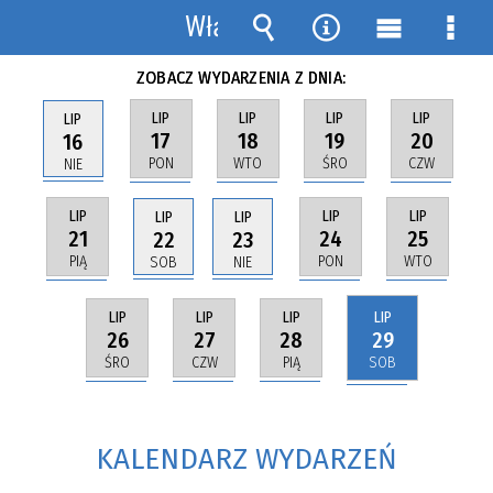
MAPA STRONY
KALENDARZ WYDARZEŃ
Włącz
powiadomienia
Wyszukiwarka
Narzędzia
Menu
Men
ZOBACZ WYDARZENIA Z DNIA:
główne
szcz
LIP
LIP
LIP
LIP
LIP
17
18
19
20
16
PON
WTO
ŚRO
CZW
NIE
LIP
LIP
LIP
LIP
LIP
21
24
25
22
23
PIĄ
PON
WTO
SOB
NIE
LIP
LIP
LIP
LIP
26
27
28
29
ŚRO
CZW
PIĄ
SOB
KALENDARZ WYDARZEŃ