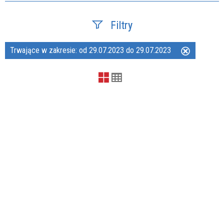
Filtry
Trwające w zakresie:
od 29.07.2023 do 29.07.2023
Usuń
Szukana fraza
ten
filtr
Kategoria
Trwające w zakresie
—
Miejsce
Organizator