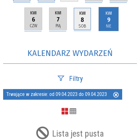
KWI
KWI
KWI
KWI
6
7
9
8
CZW
PIĄ
NIE
SOB
KALENDARZ WYDARZEŃ
Filtry
Trwające w zakresie:
od 09.04.2023 do 09.04.2023
Usuń
Szukana fraza
ten
filtr
Kategoria
Lista jest pusta