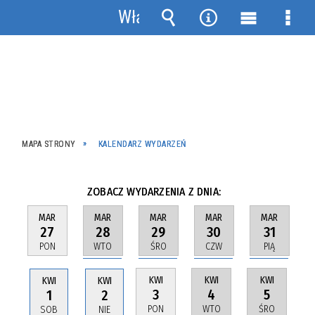
Włącz
powiadomienia
Wyszukiwarka
Narzędzia
Menu
Men
główne
szcz
MAPA STRONY
KALENDARZ WYDARZEŃ
ZOBACZ WYDARZENIA Z DNIA:
MAR
MAR
MAR
MAR
MAR
28
29
30
31
27
WTO
ŚRO
CZW
PIĄ
PON
KWI
KWI
KWI
KWI
KWI
4
5
3
1
2
WTO
ŚRO
PON
SOB
NIE