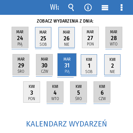
MAPA STRONY
KALENDARZ WYDARZEŃ
Włącz
powiadomienia
Wyszukiwarka
Narzędzia
Menu
Men
ZOBACZ WYDARZENIA Z DNIA:
główne
szcz
MAR
MAR
MAR
MAR
MAR
24
28
27
25
26
PIĄ
WTO
PON
SOB
NIE
MAR
MAR
MAR
KWI
KWI
29
30
31
1
2
ŚRO
CZW
PIĄ
SOB
NIE
KWI
KWI
KWI
KWI
4
5
6
3
WTO
ŚRO
CZW
PON
KALENDARZ WYDARZEŃ