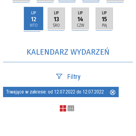
LIP
LIP
LIP
LIP
12
13
14
15
WTO
ŚRO
CZW
PIĄ
KALENDARZ WYDARZEŃ
Filtry
Trwające w zakresie:
od 12.07.2022 do 12.07.2022
Usuń
Szukana fraza
ten
filtr
Kategoria