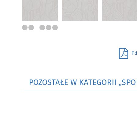
ST
G
GO
N-LINE
ESZKAŃCA
ARTA
LA
Pd
ARTA
POZOSTAŁE W KATEGORII „SPO
EGO