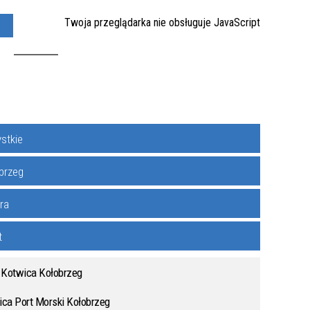
Twoja przeglądarka nie obsługuje JavaScript
Y
KONTAKT
stkie
1
brzeg
ra
t
Kotwica Kołobrzeg
ca Port Morski Kołobrzeg