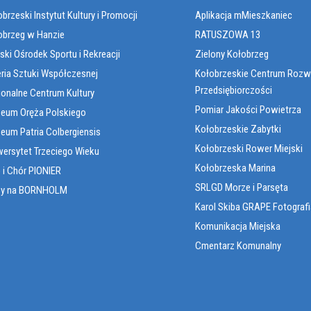
brzeski Instytut Kultury i Promocji
Aplikacja mMieszkaniec
obrzeg w Hanzie
RATUSZOWA 13
ski Ośrodek Sportu i Rekreacji
Zielony Kołobrzeg
eria Sztuki Współczesnej
Kołobrzeskie Centrum Rozw
Przedsiębiorczości
ionalne Centrum Kultury
Pomiar Jakości Powietrza
eum Oręża Polskiego
Kołobrzeskie Zabytki
eum Patria Colbergiensis
Kołobrzeski Rower Miejski
wersytet Trzeciego Wieku
Kołobrzeska Marina
 i Chór PIONIER
SRLGD Morze i Parsęta
sy na BORNHOLM
Karol Skiba GRAPE Fotografi
Komunikacja Miejska
Cmentarz Komunalny