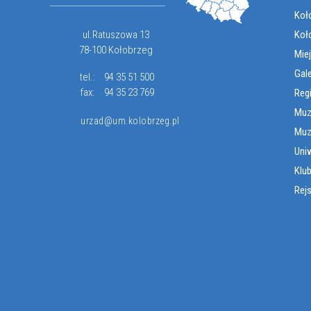
Koło
ul.Ratuszowa 13
Koł
78-100 Kołobrzeg
Miej
Gal
tel.:
94 35 51 500
fax:
94 35 23 769
Reg
Muz
urzad@um.kolobrzeg.pl
Muz
Uni
Klub
Rej