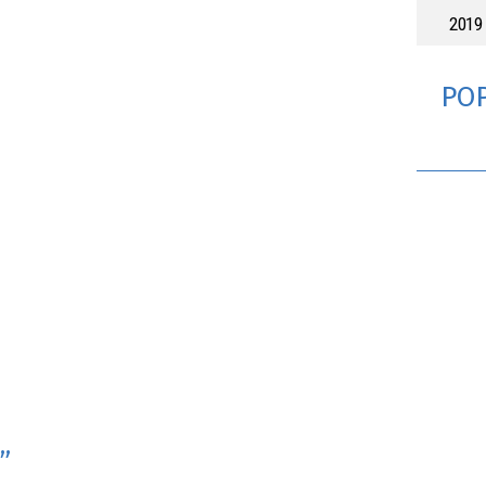
2019
PO
”