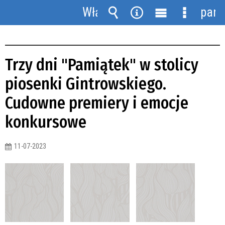
MAPA STRONY
GALERIE ZDJĘĆ
KULTURA
Włącz
pane
TRZY DNI "PAMIĄTEK" W STOLICY PIOSENKI GINTROWSKIEGO. CUDOWNE
powiadomienia
Wyszukiwarka
Narzędzia
Menu
Menu
PREMIERY I EMOCJE KONKURSOWE
główne
szczegół
Trzy dni "Pamiątek" w stolicy
piosenki Gintrowskiego.
Cudowne premiery i emocje
konkursowe
11-07-2023