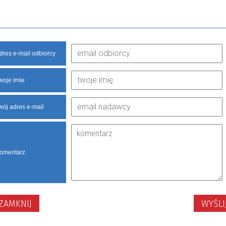
dres e-mail odbiorcy
woje imie
wój adres e-mail
omentarz