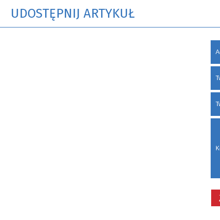
UDOSTĘPNIJ ARTYKUŁ
A
T
T
K